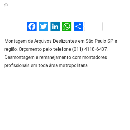
F
T
Li
W
S
a
wi
n
h
h
Montagem de Arquivos Deslizantes em São Paulo SP e
ce
tt
ke
at
ar
região. Orçamento pelo telefone (011) 4118-6437.
b
er
dI
s
e
Desmontagem e remanejamento com montadores
o
n
A
profissionais em toda área metropolitana.
o
p
k
p