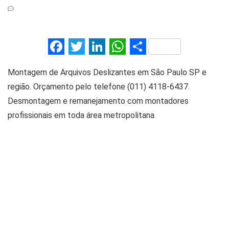
F
T
Li
W
S
a
wi
n
h
h
Montagem de Arquivos Deslizantes em São Paulo SP e
ce
tt
ke
at
ar
região. Orçamento pelo telefone (011) 4118-6437.
b
er
dI
s
e
Desmontagem e remanejamento com montadores
o
n
A
profissionais em toda área metropolitana.
o
p
k
p