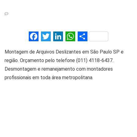
F
T
Li
W
S
a
wi
n
h
h
Montagem de Arquivos Deslizantes em São Paulo SP e
ce
tt
ke
at
ar
região. Orçamento pelo telefone (011) 4118-6437.
b
er
dI
s
e
Desmontagem e remanejamento com montadores
o
n
A
profissionais em toda área metropolitana.
o
p
k
p