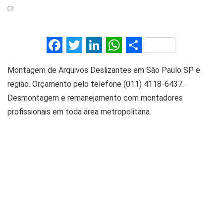
F
T
Li
W
S
a
wi
n
h
h
Montagem de Arquivos Deslizantes em São Paulo SP e
ce
tt
ke
at
ar
região. Orçamento pelo telefone (011) 4118-6437.
b
er
dI
s
e
Desmontagem e remanejamento com montadores
o
n
A
profissionais em toda área metropolitana.
o
p
k
p