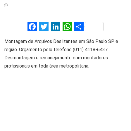
F
T
Li
W
S
a
wi
n
h
h
Montagem de Arquivos Deslizantes em São Paulo SP e
ce
tt
ke
at
ar
região. Orçamento pelo telefone (011) 4118-6437.
b
er
dI
s
e
Desmontagem e remanejamento com montadores
o
n
A
profissionais em toda área metropolitana.
o
p
k
p