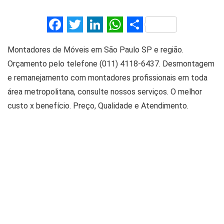
F
T
Li
W
S
a
wi
n
h
h
Montadores de Móveis em São Paulo SP e região.
ce
tt
ke
at
ar
Orçamento pelo telefone (011) 4118-6437. Desmontagem
b
er
dI
s
e
e remanejamento com montadores profissionais em toda
o
n
A
área metropolitana, consulte nossos serviços. O melhor
o
p
custo x benefício. Preço, Qualidade e Atendimento.
k
p