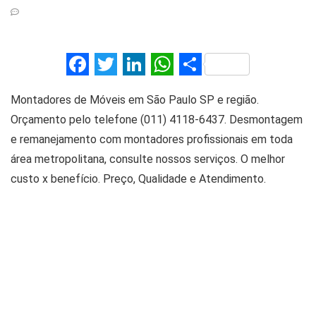
F
T
Li
W
S
a
wi
n
h
h
Montadores de Móveis em São Paulo SP e região.
ce
tt
ke
at
ar
Orçamento pelo telefone (011) 4118-6437. Desmontagem
b
er
dI
s
e
e remanejamento com montadores profissionais em toda
o
n
A
área metropolitana, consulte nossos serviços. O melhor
o
p
custo x benefício. Preço, Qualidade e Atendimento.
k
p