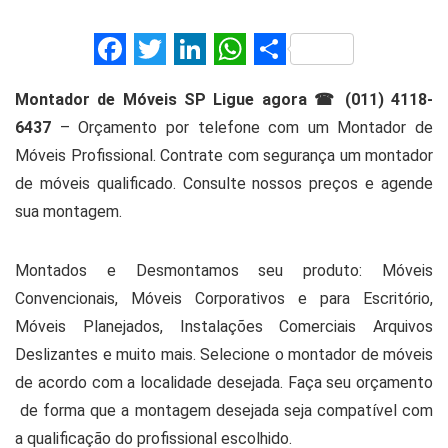
F
T
Li
W
S
a
wi
n
h
h
Montador de Móveis SP Ligue agora ☎ (011) 4118-
ce
tt
ke
at
ar
6437
– Orçamento por telefone com um Montador de
b
er
dI
s
e
Móveis Profissional. Contrate com segurança um montador
o
n
A
de móveis qualificado. Consulte nossos preços e agende
o
p
sua montagem.
k
p
Montados e Desmontamos seu produto: Móveis
Convencionais, Móveis Corporativos e para Escritório,
Móveis Planejados, Instalações Comerciais Arquivos
Deslizantes e muito mais. Selecione o montador de móveis
de acordo com a localidade desejada. Faça seu orçamento
de forma que a montagem desejada seja compatível com
a qualificação do profissional escolhido.