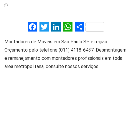
F
T
Li
W
S
a
wi
n
h
h
Montadores de Móveis em São Paulo SP e região.
ce
tt
ke
at
ar
Orçamento pelo telefone (011) 4118-6437. Desmontagem
b
er
dI
s
e
e remanejamento com montadores profissionais em toda
o
n
A
área metropolitana, consulte nossos serviços.
o
p
k
p