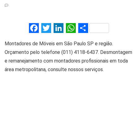
F
T
Li
W
S
a
wi
n
h
h
Montadores de Móveis em São Paulo SP e região.
ce
tt
ke
at
ar
Orçamento pelo telefone (011) 4118-6437. Desmontagem
b
er
dI
s
e
e remanejamento com montadores profissionais em toda
o
n
A
área metropolitana, consulte nossos serviços.
o
p
k
p