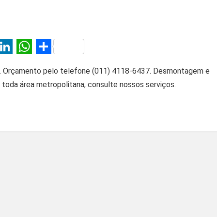
T
Li
W
S
wi
n
h
h
. Orçamento pelo telefone (011) 4118-6437. Desmontagem e
tt
ke
at
ar
oda área metropolitana, consulte nossos serviços.
er
dI
s
e
n
A
p
p