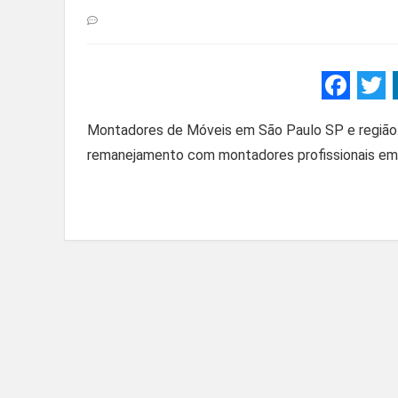
F
a
Montadores de Móveis em São Paulo SP e região
ce
remanejamento com montadores profissionais em t
b
o
o
k