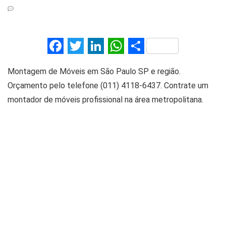
F
T
Li
W
S
a
wi
n
h
h
Montagem de Móveis em São Paulo SP e região.
ce
tt
ke
at
ar
Orçamento pelo telefone (011) 4118-6437. Contrate um
b
er
dI
s
e
montador de móveis profissional na área metropolitana.
o
n
A
o
p
k
p