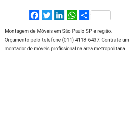
F
T
Li
W
S
a
wi
n
h
h
Montagem de Móveis em São Paulo SP e região.
ce
tt
ke
at
ar
Orçamento pelo telefone (011) 4118-6437. Contrate um
b
er
dI
s
e
montador de móveis profissional na área metropolitana.
o
n
A
o
p
k
p