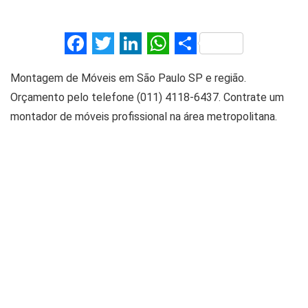
F
T
Li
W
S
a
wi
n
h
h
Montagem de Móveis em São Paulo SP e região.
ce
tt
ke
at
ar
Orçamento pelo telefone (011) 4118-6437. Contrate um
b
er
dI
s
e
montador de móveis profissional na área metropolitana.
o
n
A
o
p
k
p