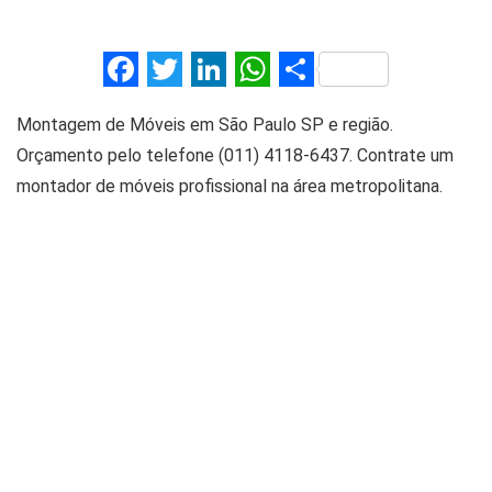
F
T
Li
W
S
a
wi
n
h
h
Montagem de Móveis em São Paulo SP e região.
ce
tt
ke
at
ar
Orçamento pelo telefone (011) 4118-6437. Contrate um
b
er
dI
s
e
montador de móveis profissional na área metropolitana.
o
n
A
o
p
k
p