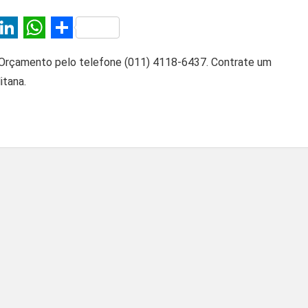
T
Li
W
S
wi
n
h
h
Orçamento pelo telefone (011) 4118-6437. Contrate um
tt
ke
at
ar
itana.
er
dI
s
e
n
A
p
p