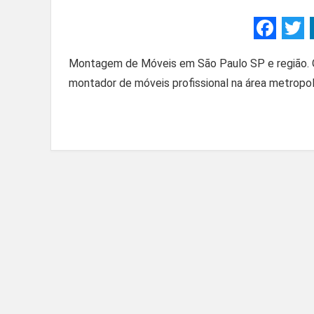
F
a
Montagem de Móveis em São Paulo SP e região. 
ce
montador de móveis profissional na área metropol
b
o
o
k