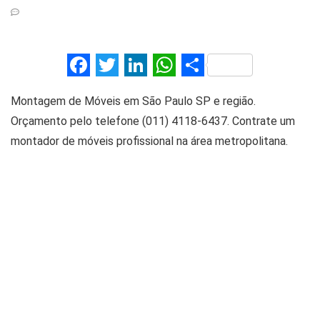
F
T
Li
W
S
a
wi
n
h
h
Montagem de Móveis em São Paulo SP e região.
ce
tt
ke
at
ar
Orçamento pelo telefone (011) 4118-6437. Contrate um
b
er
dI
s
e
montador de móveis profissional na área metropolitana.
o
n
A
o
p
k
p