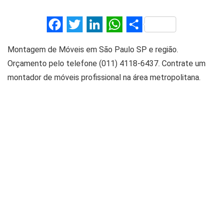
F
T
Li
W
S
a
wi
n
h
h
Montagem de Móveis em São Paulo SP e região.
ce
tt
ke
at
ar
Orçamento pelo telefone (011) 4118-6437. Contrate um
b
er
dI
s
e
montador de móveis profissional na área metropolitana.
o
n
A
o
p
k
p