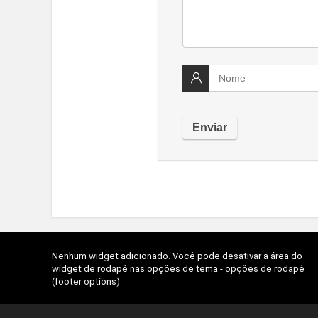
Nenhum widget adicionado. Você pode desativar a área do
widget de rodapé nas opções de tema - opções de rodapé
(footer options)