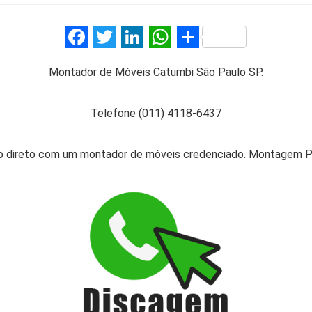
F
T
Li
W
S
a
wi
n
h
h
Montador de Móveis Catumbi São Paulo SP.
ce
tt
ke
at
ar
b
er
dI
s
e
Telefone (011) 4118-6437
o
n
A
o
p
 direto com um montador de móveis credenciado. Montagem Pro
k
p