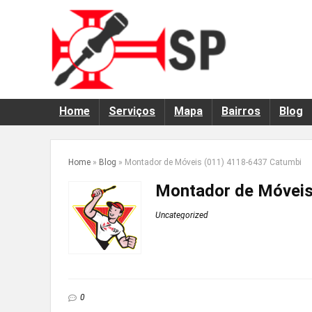
Home
Serviços
Mapa
Bairros
Blog
Home
»
Blog
»
Montador de Móveis (011) 4118-6437 Catumbi
Montador de Móveis
Uncategorized
0