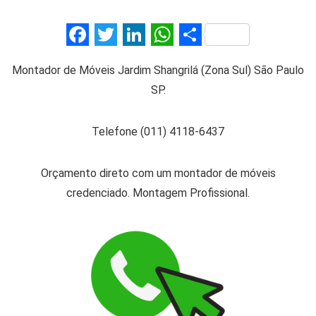
F
T
Li
W
S
a
wi
n
h
h
Montador de Móveis Jardim Shangrilá (Zona Sul) São Paulo
ce
tt
ke
at
ar
SP.
b
er
dI
s
e
o
n
A
Telefone (011) 4118-6437
o
p
k
p
Orçamento direto com um montador de móveis
credenciado. Montagem Profissional.