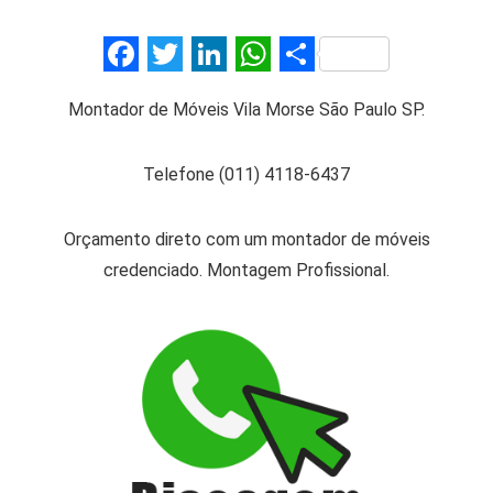
F
T
Li
W
S
a
wi
n
h
h
Montador de Móveis Vila Morse São Paulo SP.
ce
tt
ke
at
ar
b
er
dI
s
e
Telefone (011) 4118-6437
o
n
A
o
p
Orçamento direto com um montador de móveis
k
p
credenciado. Montagem Profissional.