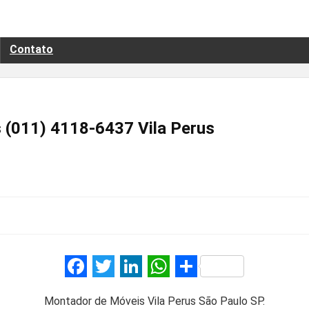
Contato
 (011) 4118-6437 Vila Perus
F
T
Li
W
S
a
wi
n
h
h
Montador de Móveis Vila Perus São Paulo SP.