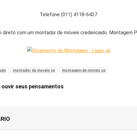
ce
tt
ke
at
ar
b
er
dI
s
e
Telefone (011) 4118-6437
o
n
A
o
p
 direto com um montador de móveis credenciado. Montagem Pro
k
p
aulo
montador de moveis sp
montagem de moveis sp
m ouvir seus pensamentos
RIO