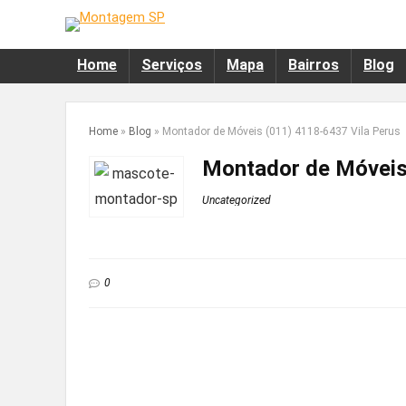
Home
Serviços
Mapa
Bairros
Blog
Home
»
Blog
»
Montador de Móveis (011) 4118-6437 Vila Perus
Montador de Móveis
Uncategorized
0