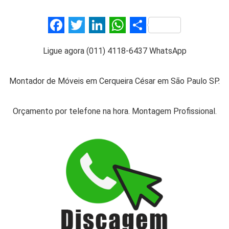
F
T
Li
W
S
a
wi
n
h
h
Ligue agora (011) 4118-6437 WhatsApp
ce
tt
ke
at
ar
b
er
dI
s
e
Montador de Móveis em Cerqueira César em São Paulo SP.
o
n
A
o
p
Orçamento por telefone na hora. Montagem Profissional.
k
p