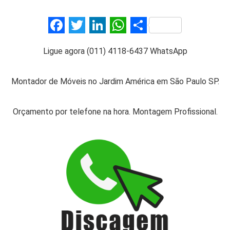
F
T
Li
W
S
a
wi
n
h
h
Ligue agora (011) 4118-6437 WhatsApp
ce
tt
ke
at
ar
b
er
dI
s
e
Montador de Móveis no Jardim América em São Paulo SP.
o
n
A
o
p
Orçamento por telefone na hora. Montagem Profissional.
k
p