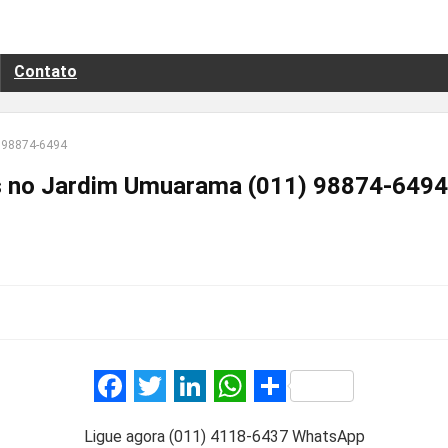
Contato
 98874-6494
 no Jardim Umuarama (011) 98874-6494
F
T
Li
W
S
a
wi
n
h
h
Ligue agora (011) 4118-6437 WhatsApp