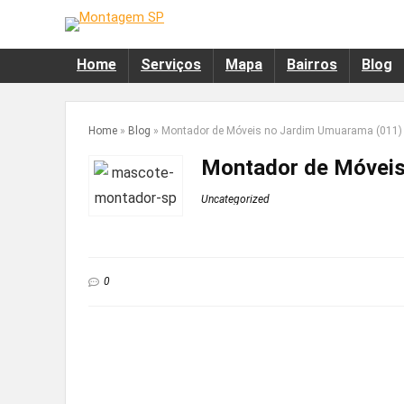
Home
Serviços
Mapa
Bairros
Blog
Home
»
Blog
»
Montador de Móveis no Jardim Umuarama (011)
Montador de Móveis
Uncategorized
0