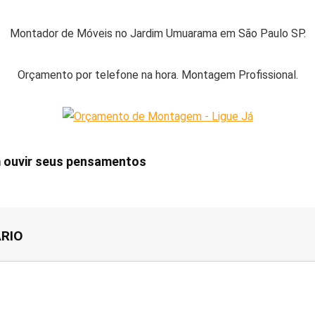
ce
tt
ke
at
ar
b
er
dI
s
e
Montador de Móveis no Jardim Umuarama em São Paulo SP.
o
n
A
o
p
Orçamento por telefone na hora. Montagem Profissional.
k
p
m ouvir seus pensamentos
RIO