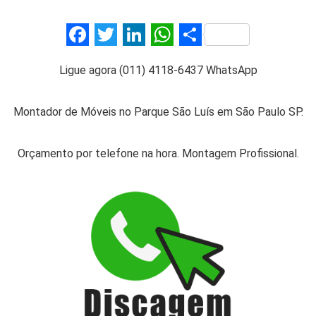
F
T
Li
W
S
a
wi
n
h
h
Ligue agora (011) 4118-6437 WhatsApp
ce
tt
ke
at
ar
b
er
dI
s
e
Montador de Móveis no Parque São Luís em São Paulo SP.
o
n
A
o
p
Orçamento por telefone na hora. Montagem Profissional.
k
p